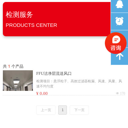
뀩
检测服务
뀥
PRODUCTS CENTER
낃
녕
共
1
个产品
FFU洁净层流送风口
检测项目：悬浮粒子、高效过滤器检漏、风速、风量、风
速不均匀度
¥ 0.00
넶
170
上一页
1
下一页